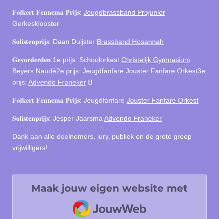
𝐅𝐨𝐥𝐤𝐞𝐫𝐭 𝐅𝐞𝐧𝐧𝐞𝐦𝐚 𝐏𝐫𝐢𝐣𝐬:
Jeugdbrassband Projunior
Gerkesklooster
𝐒𝐨𝐥𝐢𝐬𝐭𝐞𝐧𝐩𝐫𝐢𝐣𝐬: Daan Duijster
Brassband Hosannah
𝐆𝐞𝐯𝐨𝐫𝐝𝐞𝐫𝐝𝐞𝐧:
1e prijs: Schoolorkest
Christelijk Gymnasium
Beyers Naudé
2e prijs: Jeugdfanfare
Jouster Fanfare Orkest
3e
prijs:
Advendo Franeker
B
𝐅𝐨𝐥𝐤𝐞𝐫𝐭 𝐅𝐞𝐧𝐧𝐞𝐦𝐚 𝐏𝐫𝐢𝐣𝐬: Jeugdfanfare
Jouster Fanfare Orkest
𝐒𝐨𝐥𝐢𝐬𝐭𝐞𝐧𝐩𝐫𝐢𝐣𝐬: Jesper Jaarsma
Advendo Franeker
Dank aan alle deelnemers, jury, publiek en de grote groep
vrijwilligers!
Maak jouw eigen website met
JouwWeb